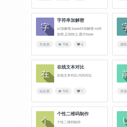
字符串加解密
字
url加解密,base64加解密,md5
加密,正则转义,图片base
开发类
708
4
便民
在线文本对比
在
在线文本对比,代码对比
站长类
705
1
开发
个性二维码制作
个
个性二维码制作