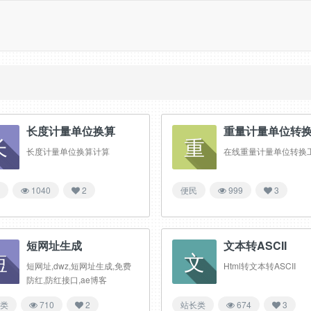
长度计量单位换算
重量计量单位转
长
重
长度计量单位换算计算
在线重量计量单位转换
1040
2
便民
999
3
短网址生成
文本转ASCII
短
文
短网址,dwz,短网址生成,免费
Html转文本转ASCII
防红,防红接口,ae博客
类
710
2
站长类
674
3