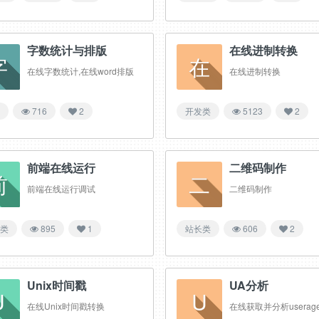
字数统计与排版
在线进制转换
字
在
在线字数统计,在线word排版
在线进制转换
716
2
开发类
5123
2
前端在线运行
二维码制作
前
二
前端在线运行调试
二维码制作
类
895
1
站长类
606
2
Unix时间戳
UA分析
U
U
在线Unix时间戳转换
在线获取并分析userage